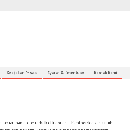
Kebijakan Privasi
Syarat & Ketentuan
Kontak Kami
uan taruhan online terbaik di Indonesia! Kami berdedikasi untuk
nia taruhan, baik untuk pemula maupun pemain berpengalaman.