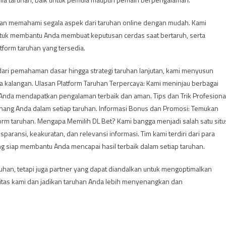
han memahami segala aspek dari taruhan online dengan mudah. Kami
untuk membantu Anda membuat keputusan cerdas saat bertaruh, serta
orm taruhan yang tersedia.
ari pemahaman dasar hingga strategi taruhan lanjutan, kami menyusun
a kalangan. Ulasan Platform Taruhan Terpercaya: Kami meninjau berbagai
Anda mendapatkan pengalaman terbaik dan aman. Tips dan Trik Profesional
enang Anda dalam setiap taruhan. Informasi Bonus dan Promosi: Temukan
orm taruhan. Mengapa Memilih DL Bet? Kami bangga menjadi salah satu situ
ransi, keakuratan, dan relevansi informasi. Tim kami terdiri dari para
ng siap membantu Anda mencapai hasil terbaik dalam setiap taruhan.
han, tetapi juga partner yang dapat diandalkan untuk mengoptimalkan
tas kami dan jadikan taruhan Anda lebih menyenangkan dan