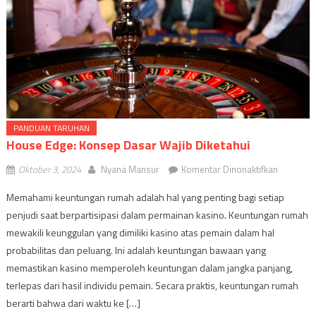
PANDUAN TARUHAN
House Edge: Konsep Dasar Wajib Diketahui
pada
Oktober 3, 2024
Nyana Mansur
Komentar Dinonaktifkan
House
Memahami keuntungan rumah adalah hal yang penting bagi setiap
Edge:
penjudi saat berpartisipasi dalam permainan kasino. Keuntungan rumah
Konsep
mewakili keunggulan yang dimiliki kasino atas pemain dalam hal
Dasar
Wajib
probabilitas dan peluang. Ini adalah keuntungan bawaan yang
Diketahui
memastikan kasino memperoleh keuntungan dalam jangka panjang,
terlepas dari hasil individu pemain. Secara praktis, keuntungan rumah
berarti bahwa dari waktu ke […]