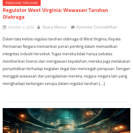
PANDUAN TARUHAN
Regulator West Virginia: Wawasan Taruhan
Olahraga
pada
Oktober 3, 2024
Nyana Mansur
Komentar Dinonaktifkan
Regulato
Dalam tata kelola regulasi taruhan olahraga di West Virginia, Kepala
West
Permainan Negara memainkan peran penting dalam memastikan
Virginia:
integritas industri tersebut. Tugas mereka tidak hanya sebatas
Wawasa
Taruhan
memberikan lisensi dan mengawasi kepatuhan; mereka juga melakukan
Olahraga
penyelidikan terhadap kegiatan ilegal dan mencegah penipuan. Dengan
menggali wawasan dari pengalaman mereka, negara-negara lain yang
menghadapi tantangan serupa dalam regulasi taruhan […]