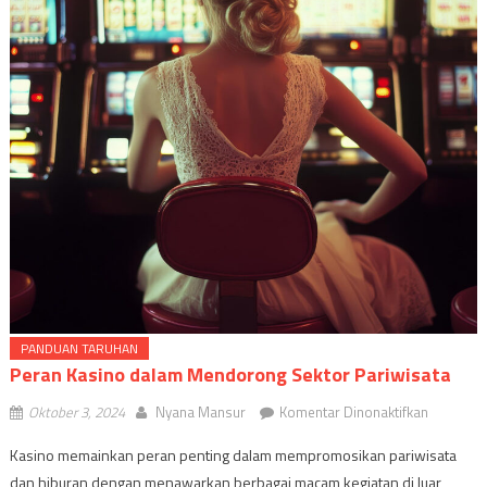
PANDUAN TARUHAN
Peran Kasino dalam Mendorong Sektor Pariwisata
pada
Oktober 3, 2024
Nyana Mansur
Komentar Dinonaktifkan
Peran
Kasino memainkan peran penting dalam mempromosikan pariwisata
Kasino
dan hiburan dengan menawarkan berbagai macam kegiatan di luar
dalam