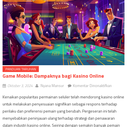
PANDUAN TARUHAN
Game Mobile: Dampaknya bagi Kasino Online
pada
Oktober 3, 2024
Nyana Mansur
Komentar Dinonaktifkan
Game
Kenaikan popularitas permainan seluler telah mendorong kasino online
Mobile:
untuk melakukan penyesuaian signifikan sebagai respons terhadap
Dampakn
perilaku dan preferensi pemain yang berubah. Pergeseran ini telah
bagi
Kasino
menyebabkan peninjauan ulang terhadap strategi dan penawaran
Online
dalam industri kasino online. Seiring dengan semakin banyak pemain