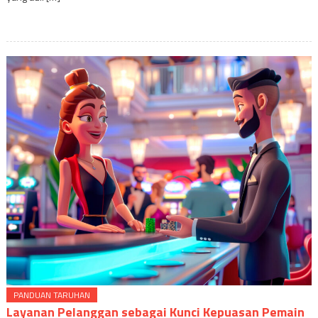
PANDUAN TARUHAN
Layanan Pelanggan sebagai Kunci Kepuasan Pemain