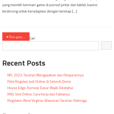
yang memilih bermain game di ponsel pintar dan tablet, kasino
terdorong untuk beradaptasi dengan lanskap […]
Navigasi
Pos-pos lama
Cari
pos
Cari
Recent Posts
NFL 2023: Taruhan Mengejutkan dan Pelajarannya
Peta Regulasi Judi Online di Seluruh Dunia
House Edge: Konsep Dasar Wajib Diketahui
RNG Slot Online: Cara Kerja dan Faktanya
Regulator West Virginia: Wawasan Taruhan Olahraga