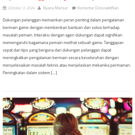
pada
Oktober 3, 2024
Nyana Mansur
Komentar Dinonaktifkan
Layanan
Dukungan pelanggan memainkan peran penting dalam pengalaman
Pelangg
bermain game dengan memberikan bantuan dan solusi terhadap
sebagai
masalah pemain. Interaksi dengan agen dukungan dapat signifikan
Kunci
Kepuasa
memengaruhi bagaimana pemain melihat sebuah game. Tanggapan
Pemain
cepat dan tips yang berguna dari dukungan pelanggan dapat
meningkatkan pengalaman bermain secara keseluruhan dengan
menyelesaikan masalah teknis atau menjelaskan mekanika permainan.
Peningkatan dalam sistem […]