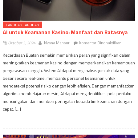
PANDUAN TARUHAN
AI untuk Keamanan Kasino: Manfaat dan Batasnya
pada
Oktober 3, 2024
Nyana Mansur
Komentar Dinonaktifkan
AI
Kecerdasan Buatan semakin memainkan peran yang signifikan dalam
untuk
meningkatkan keamanan kasino dengan memperkenalkan kemampuan
Keamana
pengawasan canggih. Sistem AI dapat menganalisis jumlah data yang
Kasino:
Manfaat
besar secara real-time, membantu personel keamanan untuk
dan
mendeteksi potensi risiko dengan lebih efisien. Dengan memanfaatkan
Batasnya
algoritma pembelajaran mesin, AI dapat mengidentifikasi pola perilaku
mencurigakan dan memberi peringatan kepada tim keamanan dengan
cepat. […]