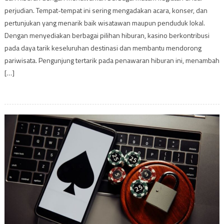
perjudian. Tempat-tempat ini sering mengadakan acara, konser, dan
Mendoro
Sektor
pertunjukan yang menarik baik wisatawan maupun penduduk lokal.
Pariwisat
Dengan menyediakan berbagai pilihan hiburan, kasino berkontribusi
pada daya tarik keseluruhan destinasi dan membantu mendorong
pariwisata. Pengunjung tertarik pada penawaran hiburan ini, menambah
[…]