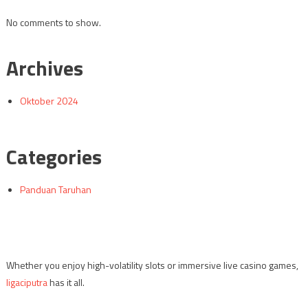
No comments to show.
Archives
Oktober 2024
Categories
Panduan Taruhan
Whether you enjoy high-volatility slots or immersive live casino games,
ligaciputra
has it all.