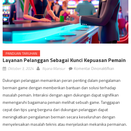
PANDUAN TARUHAN
Layanan Pelanggan Sebagai Kunci Kepuasan Pemain
pada
Oktober 3, 2024
Nyana Mansur
Komentar Dinonaktifkan
Layanan
Dukungan pelanggan memainkan peran penting dalam pengalaman
Pelangga
bermain game dengan memberikan bantuan dan solusi terhadap
sebagai
Kunci
masalah pemain. Interaksi dengan agen dukungan dapat signifikan
Kepuasan
memengaruhi bagaimana pemain melihat sebuah game. Tanggapan
Pemain
cepat dan tips yang berguna dari dukungan pelanggan dapat
meningkatkan pengalaman bermain secara keseluruhan dengan
menyelesaikan masalah teknis atau menjelaskan mekanika permainan.