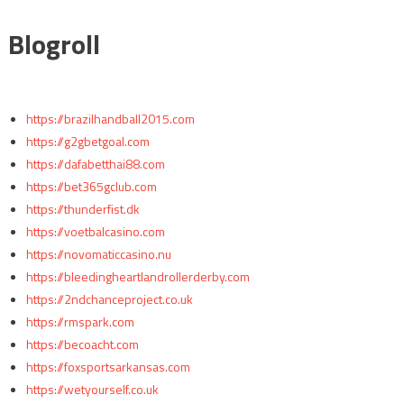
Blogroll
https://brazilhandball2015.com
https://g2gbetgoal.com
https://dafabetthai88.com
https://bet365gclub.com
https://thunderfist.dk
https://voetbalcasino.com
https://novomaticcasino.nu
https://bleedingheartlandrollerderby.com
https://2ndchanceproject.co.uk
https://rmspark.com
https://becoacht.com
https://foxsportsarkansas.com
https://wetyourself.co.uk