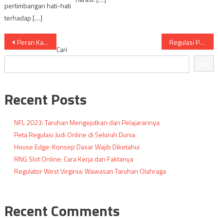
pertimbangan hati-hati
terhadap […]
Navigasi
Peran Kasino dalam Mendorong Sektor Pariwisata
Regulasi Pemerintah demi Integritas Permainan
Cari
pos
Cari
Recent Posts
NFL 2023: Taruhan Mengejutkan dan Pelajarannya
Peta Regulasi Judi Online di Seluruh Dunia
House Edge: Konsep Dasar Wajib Diketahui
RNG Slot Online: Cara Kerja dan Faktanya
Regulator West Virginia: Wawasan Taruhan Olahraga
Recent Comments