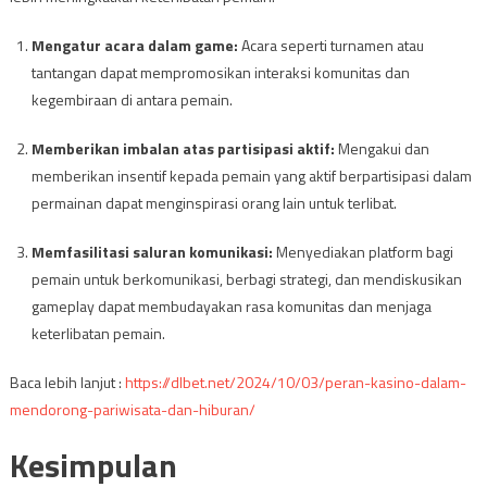
Mengatur acara dalam game:
Acara seperti turnamen atau
tantangan dapat mempromosikan interaksi komunitas dan
kegembiraan di antara pemain.
Memberikan imbalan atas partisipasi aktif:
Mengakui dan
memberikan insentif kepada pemain yang aktif berpartisipasi dalam
permainan dapat menginspirasi orang lain untuk terlibat.
Memfasilitasi saluran komunikasi:
Menyediakan platform bagi
pemain untuk berkomunikasi, berbagi strategi, dan mendiskusikan
gameplay dapat membudayakan rasa komunitas dan menjaga
keterlibatan pemain.
Baca lebih lanjut :
https://dlbet.net/2024/10/03/peran-kasino-dalam-
mendorong-pariwisata-dan-hiburan/
Kesimpulan