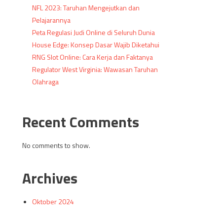
NFL 2023: Taruhan Mengejutkan dan
Pelajarannya
Peta Regulasi Judi Online di Seluruh Dunia
House Edge: Konsep Dasar Wajib Diketahui
RNG Slot Online: Cara Kerja dan Faktanya
Regulator West Virginia: Wawasan Taruhan
Olahraga
Recent Comments
No comments to show.
Archives
Oktober 2024