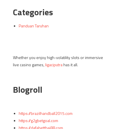
Categories
Panduan Taruhan
Whether you enjoy high-volatility slots or immersive
live casino games,
ligaciputra
has it all.
Blogroll
https://brazilhandball2015.com
https://g2gbetgoal.com
https://dafabetthai88.com