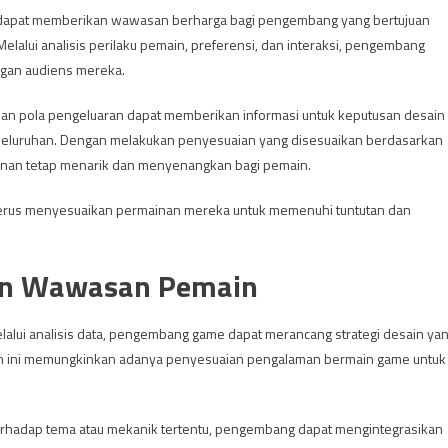
 dapat memberikan wawasan berharga bagi pengembang yang bertujuan
elalui analisis perilaku pemain, preferensi, dan interaksi, pengembang
ngan audiens mereka.
r, dan pola pengeluaran dapat memberikan informasi untuk keputusan desain
eseluruhan. Dengan melakukan penyesuaian yang disesuaikan berdasarkan
inan tetap menarik dan menyenangkan bagi pemain.
terus menyesuaikan permainan mereka untuk memenuhi tuntutan dan
kan Wawasan Pemain
ui analisis data, pengembang game dapat merancang strategi desain ya
an ini memungkinkan adanya penyesuaian pengalaman bermain game untuk
terhadap tema atau mekanik tertentu, pengembang dapat mengintegrasikan