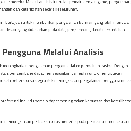
 game mereka. Melalui analisis interaksi pemain dengan game, pengemban
nangan dan keterlibatan secara keseluruhan.
in, bertujuan untuk memberikan pengalaman bermain yang lebih mendala
an desain yang didasarkan pada data, pengembang dapat menciptakan
Pengguna Melalui Analisis
ntuk meningkatkan pengalaman pengguna dalam permainan kasino. Dengan
libatan, pengembang dapat menyesuaikan gameplay untuk menciptakan
adalah beberapa strategi untuk meningkatkan pengalaman pengguna melal
referensi individu pemain dapat meningkatkan kepuasan dan keterlibata
in memungkinkan perbaikan terus menerus pada permainan, memastikan