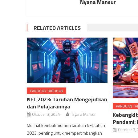
Nyana Mansur
RELATED ARTICLES
PANDUAN TARUHAN
NFL 2023: Taruhan Mengejutkan
dan Pelajarannya
PANDUAN TA
Kebangkit
Oktober 3, 2024
Nyana Mansur
Pandemi: 
Melihat kembali momen taruhan NFL tahun
Oktober 3,
2023, penting untuk mempertimbangkan