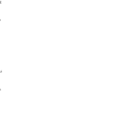
g
m
ui
n