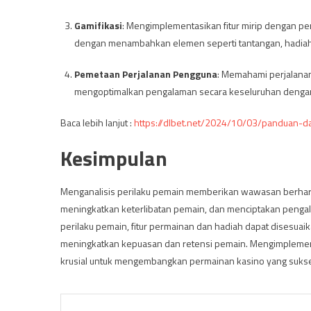
Gamifikasi
: Mengimplementasikan fitur mirip dengan p
dengan menambahkan elemen seperti tantangan, hadiah,
Pemetaan Perjalanan Pengguna
: Memahami perjalan
mengoptimalkan pengalaman secara keseluruhan dengan men
Baca lebih lanjut :
https://dlbet.net/2024/10/03/panduan-
Kesimpulan
Menganalisis perilaku pemain memberikan wawasan berharg
meningkatkan keterlibatan pemain, dan menciptakan penga
perilaku pemain, fitur permainan dan hadiah dapat disesu
meningkatkan kepuasan dan retensi pemain. Mengimplement
krusial untuk mengembangkan permainan kasino yang suk