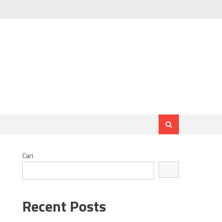
Cari
Cari
Recent Posts